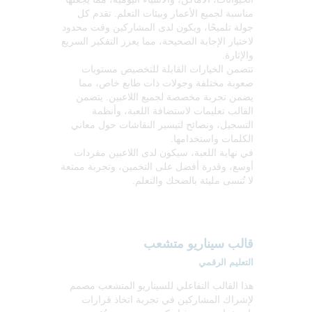
مناسبة لجميع الأعمار وبيئات التعلم. تقدم كل
جولة تلميحًا، ويكون لدى المشاركين وقت محدود
لاختيار الإجابة الصحيحة، مما يعزز التفكير السريع
والإثارة.
تتضمن الخيارات القابلة للتخصيص مستويات
صعوبة مختلفة وجولات ذات طابع خاص، مما
يضمن تجربة مخصصة لجميع اللاعبين. يتضمن
القالب تعليمات لاستضافة اللعبة، وأنظمة
التسجيل، ونصائح لتيسير النقاشات حول معاني
الكلمات واستخدامها.
في نهاية اللعبة، سيكون لدى اللاعبين مفردات
أوسع، وقدرة أفضل على التخمين، وتجربة ممتعة
لا تُنسى مليئة بالضحك والتعلم.
قالب سيناريو متشعب
التعليم الرقمي
هذا القالب التفاعلي للسيناريو المتشعب مصمم
لإشراك المشاركين في تجربة اتخاذ قرارات