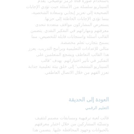
باستخدام صورة فتاة كرمز توضيحي. يُقدم
السيناريو سلسلة من الأسئلة حيث تؤدي الإجابات
الصحيحة إلى تعزيز إيجابي وسعادة الشخصية،
بينما تؤدي الإجابات الخاطئة إلى حزنها.
يستعرض المشاركون مواقف متعددة تتحدى
معرفتهم ومهاراتهم في التفكير النقدي. يتضمن
القالب أسئلة واستجابات قابلة للتخصيص، مما
يسمح بتجارب تعلم مخصصة.
مثالي للإعدادات التعليمية وبرامج التدريب، يعزز
هذا القالب التعاطف ويشجع المتعلمين على
التفكير في تأثير اختياراتهم. يهدف “قالب
السيناريو المتشعب” إلى خلق بيئة تعليمية جذابة
تعزز الفهم من خلال الاتصال العاطفي.
العودة إلى الحديقة
التعليم الرقمي
قالب لعبة ترفيهية ومسابقات مصمم لتثقيف
وتسليّة المشاركين من خلال اختبار معرفتهم
بالحيوانات وجهود المحافظة عليها. يتضمن هذا