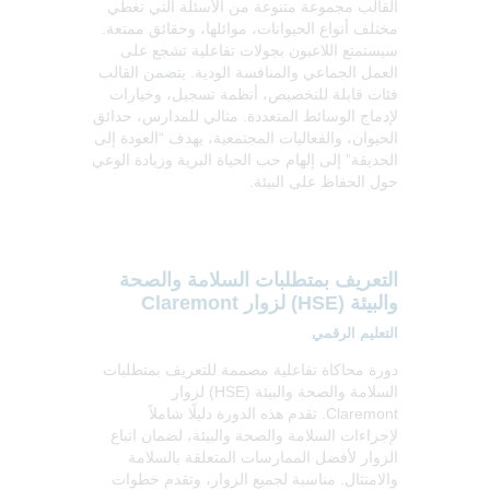
القالب مجموعة متنوعة من الأسئلة التي تغطي
مختلف أنواع الحيوانات، موائلها، وحقائق ممتعة.
سيستمتع اللاعبون بجولات تفاعلية تشجع على
العمل الجماعي والمنافسة الودية. يتضمن القالب
فئات قابلة للتخصيص، أنظمة تسجيل، وخيارات
لإدماج الوسائط المتعددة. مثالي للمدارس، حدائق
الحيوان، والفعاليات المجتمعية، يهدف “العودة إلى
الحديقة” إلى إلهام حب الحياة البرية وزيادة الوعي
حول الحفاظ على البيئة.
التعريف بمتطلبات السلامة والصحة
والبيئة (HSE) لزوار Claremont
التعليم الرقمي
دورة محاكاة تفاعلية مصممة للتعريف بمتطلبات
السلامة والصحة والبيئة (HSE) لزوار
Claremont. تقدم هذه الدورة دليلًا شاملاً
لإجراءات السلامة والصحة والبيئة، لضمان اتباع
الزوار لأفضل الممارسات المتعلقة بالسلامة
والامتثال. مناسبة لجميع الزوار، وتقدم خطوات