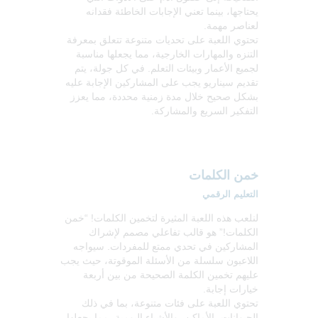
يحتاجها، بينما تعني الإجابات الخاطئة فقدانه
لعناصر مهمة.
تحتوي اللعبة على تحديات متنوعة تتعلق بمعرفة
التنزه والمهارات الخارجية، مما يجعلها مناسبة
لجميع الأعمار وبيئات التعلم. في كل جولة، يتم
تقديم سيناريو يجب على المشاركين الإجابة عليه
بشكل صحيح خلال مدة زمنية محددة، مما يعزز
التفكير السريع والمشاركة.
خمن الكلمات
التعليم الرقمي
لنلعب هذه اللعبة المثيرة لتخمين الكلمات! “خمن
الكلمات!” هو قالب تفاعلي مصمم لإشراك
المشاركين في تحدي ممتع للمفردات. سيواجه
اللاعبون سلسلة من الأسئلة الموقوتة، حيث يجب
عليهم تخمين الكلمة الصحيحة من بين أربعة
خيارات إجابة.
تحتوي اللعبة على فئات متنوعة، بما في ذلك
الحيوانات، الأماكن، والأشياء اليومية، مما يجعلها