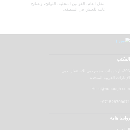
النقل العام، القوانين المحلية، اللوائح، ونصائح
عامة للعيش في المنطقة.
المكتب
306، ارجوماند، مجمع دبي للاستثمار، دبي،
الإمارات العربية المتحدة
Hello@nubuugh.com
971528709071+
روابط هامة
الرئيسية